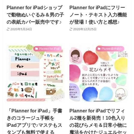
Planner for iPadショップ
Planner for iPadにフリー
で動物ぬいぐるみ＆男の子
ノート・テキスト入力機能
の表紙カバー販売中です♪
が登場！使い方と感想♪
2020年5月24日
2020年12月25日
Planner for iPad
Planner新作紹介
「Planner for iPad」手書
Planner for iPadでリフィ
きのコラージュ手帳を
ル2種を新発売！10色入り
iPadアプリで♪マステもス
の花びらメモ＆日常小物に
タンプも無料で使える
魔法をかけたジュエルセッ