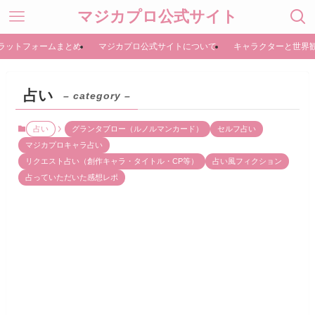
マジカプロ公式サイト
ラットフォームまとめ
マジカプロ公式サイトについて
キャラクターと世界
占い
– category –
占い
グランタブロー（ルノルマンカード）
セルフ占い
マジカプロキャラ占い
リクエスト占い（創作キャラ・タイトル・CP等）
占い風フィクション
占っていただいた感想レポ