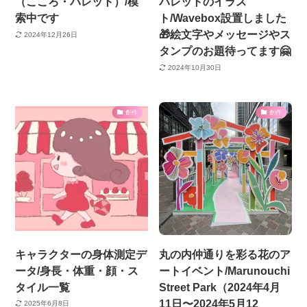
（こころ・パレット）/模
パレットのイラス
索中です
ト/Wavebox設置しました
🎁絵文字やメッセージやス
2024年12月26日
タンプのお題待ってます🤗
2024年10月30日
創作
創作
キャラクターの身体測定デ
丸の内仲通りを彩る花のア
ータ/身長・体重・顔・ス
ートイベント/Marunouchi
タイル一覧
Street Park（2024年4月
11日〜2024年5月12
2025年6月8日