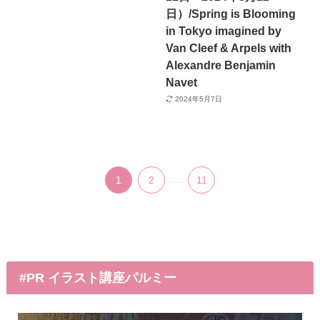
日）/Spring is Blooming
in Tokyo imagined by
Van Cleef & Arpels with
Alexandre Benjamin
Navet
2024年5月7日
1
2
...
11
#PR イラスト講座パルミー