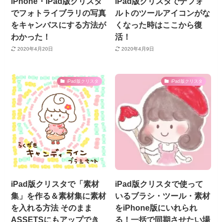
iPhone・iPad版クリスタ
iPad版クリスタでデフォ
でフォトライブラリの写真
ルトのツールアイコンがな
をキャンバスにする方法が
くなった時はここから復
わかった！
活！
2020年4月20日
2020年4月9日
iPad版クリスタ
iPad版クリスタ
iPad版クリスタで「素材
iPad版クリスタで使って
集」を作る＆素材集に素材
いるブラシ・ツール・素材
を入れる方法 そのまま
をiPhone版にいれられ
ASSETSにもアップでき
る！一括で同期させたい場