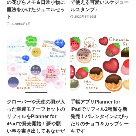
の花びらメモ＆日常小物に
で使える可愛いスケジュー
魔法をかけたジュエルセッ
ルスタンプ♪
ト
2020年3月16日
2020年4月4日
クローバーや天使の羽が入
手帳アプリPlanner for
った幸運モチーフセットの
iPadでリフィル2種類を新
リフィルをPlanner for
発売！バレンタインにぴっ
iPadで発売開始！夢や願
たりのチョコ＆カップケー
い事を書き出してあなただ
キです