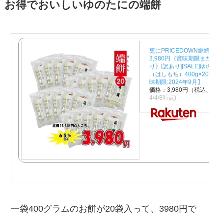
お得でおいしいゆのたにの端餅
更にPRICEDOWN継続中!!
3,980円《賞味期限まだ
り》[訳あり][SALE]ゆの
（はしもち）400g×20袋
味期限:2024年9月】
価格：3,980円（税込、送
4/4/8時点)
一袋400グラムのお餅が20袋入って、3980円で