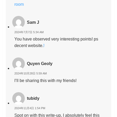
room
Sam J
2024年7月7日 5:34 AM
You have observed very interesting points! ps
decent website.
!
Quyen Geoly
2024年10月28日 5:59 AM
I’ll be sharing this with my friends!
tubidy
2024年11月4日 1:54 PM
Spot on with this write-up, I absolutely feel this