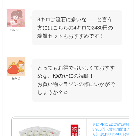
8キロは流石に多いな……と言う
方にはこちらの4キロで2480円の
パレット
端餅セットもおすすめです！
とってもお得でおいしくておすす
めな、
ゆのたに
の端餅！
もみじ
お買い物マラソンの際にいかがで
しょうか？☺️
更にPRICEDOWN継続中!!
3,980円《賞味期限まだ
り》[訳あり][SALE]ゆの