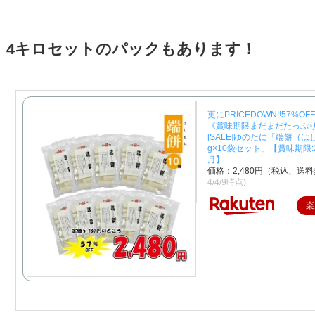
4キロセットのパックもあります！
更にPRICEDOWN!!57%OFF
《賞味期限まだまだたっぷり
[SALE]ゆのたに「端餅（は
g×10袋セット」【賞味期限:2
月】
価格：2,480円（税込、送料
4/4/9時点)
楽