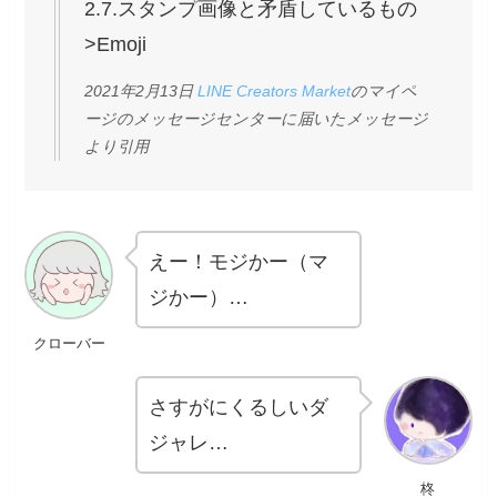
2.7.スタンプ画像と矛盾しているもの
>Emoji
2021年2月13日
LINE Creators Market
のマイペ
ージのメッセージセンターに届いたメッセージ
より引用
えー！モジかー（マ
ジかー）…
クローバー
さすがにくるしいダ
ジャレ…
柊