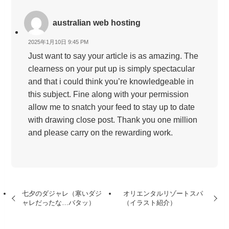
australian web hosting
2025年1月10日 9:45 PM
Just want to say your article is as amazing. The
clearness on your put up is simply spectacular
and that i could think you’re knowledgeable in
this subject. Fine along with your permission
allow me to snatch your feed to stay up to date
with drawing close post. Thank you one million
and please carry on the rewarding work.
七夕のダジャレ（寒いダジ
オリエンタルリゾートスパ
ャレだったな…バタッ）
（イラスト紹介）