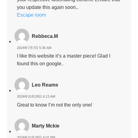
you update this again soon..
Escape room
Rebbeca.M
2024年7月7日 5:35 AM
I like this website it’s a master piece! Glad I
found this on google.
.
Leo Reams
2024年10月28日 6:13 AM
Great to know I’m not the only one!
Marty Mckie
2024年10月28日 4:07 PM