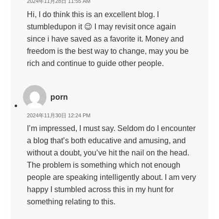
2024年11月28日 11:55 AM
Hi, I do think this is an excellent blog. I
stumbledupon it 😉 I may revisit once again
since i have saved as a favorite it. Money and
freedom is the best way to change, may you be
rich and continue to guide other people.
porn
2024年11月30日 12:24 PM
I’m impressed, I must say. Seldom do I encounter
a blog that’s both educative and amusing, and
without a doubt, you’ve hit the nail on the head.
The problem is something which not enough
people are speaking intelligently about. I am very
happy I stumbled across this in my hunt for
something relating to this.