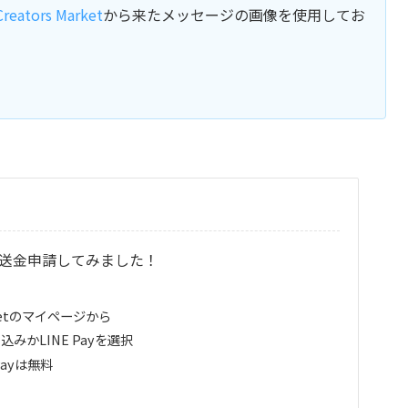
Creators Market
から来たメッセージの画像を使用してお
を送金申請してみました！
arketのマイページから
かLINE Payを選択
Payは無料