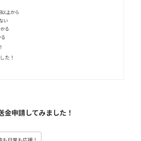
円以上から
ない
かかる
かる
！
ました！
を送金申請してみました！
作も日常も応援！