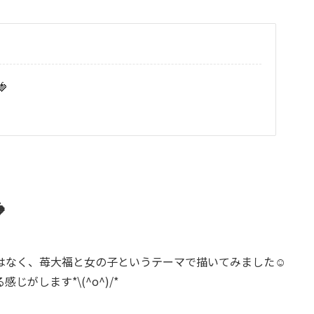


はなく、苺大福と女の子というテーマで描いてみました☺️
がします*\(^o^)/*