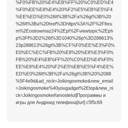
%F0%FB%20%E4%EB%FF%20%C0%ED%E4
%F0%EE%E8%E4%20%F2%E5%EB%E5%F4
%EE%ED%E0%26lt%3B%2Fa%26gt%3B%20
%26lt%3Ba%20href%3Dhttps%3A%2F%2Fforu
m%2Eostrowmaz24%2Epl%2Fviewtopic%2Eph
p%3Ff%3D2%26t%3D1040%26p%3D288613%
23p288613%26gt%3B%CF%F0%EE%E3%F0%
E0%EC%EC%FB%20%E8%20%E8%E3%F0%
FB%20%E4%EB%FF%20%C0%ED%E4%F0%
EE%E8%E4%20%F2%E5%EB%E5%F4%EE%
ED%E0%26lt%3B%2Fa%26gt%3B%20%2088
%5F4e9d&ad_nick=Joikingosmoke&new_email
=Joikingosmoke%40yougadget%2Etop&new_ni
ck=Joikingosmoke#arvostelut]Программы и
игры для Андроид телефона[/url] c5f5c69