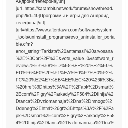
Андроид телефона[/url]
[url=https://karambit.network/forums/showthread.
php?tid=40]Программы и игры для Андроид
телефона[/url]
[url=https://www.afterdawn.com/software/system
_tools/uninstall_programs/revo_uninstaller_porta
ble.cfm?
error_string=Tarkista%20antamasi%20arvosana
%2E%3Cbr%2F%3E&vote_value=0&software_r
eview=%EB%E8%ED%E8%FF%20%F2%E0%
ED%F6%E0%20%F1%EA%E0%F7%E0%F2%
FC%20%E2%E7%EB%EE%EC%20%26lt%3Ba
%20href%3Dhttps%3A%2F%2Fapk%2Dsmart%
2Ecom%2Figry%2Farkady%2F584%2Dlinija%2
Dtanca%2Dvzlomannaja%2Dna%2Dmnogo%2
Ddeneg%2Ehtml%26gt%3Bhttps%3A%2F%2Fa
pk%2Dsmart%2Ecom%2Figry%2Farkady%2F58
4%2Dlinija%2Dtanca%2Dvzlomannaja%2Dna%