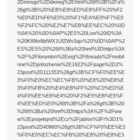
2Dmnogo%2Ddeneg%2Ehtml%26lt%3B%2Fa%
26gt%3B%20%EB%E8%ED%E8%FF%20%F2
%E0%ED%F6%E0%20%F1%EA%E0%F7%E0
%F2%FC%20%E2%E7%EB%EE%EC%20%0D
%0A%20%0D%0AP%2ES%20Live%20ID%3A
%20K89Io9blWX1UfZWv3ajv%20%0D%0AP%2
ES%2ES%20%26lt%3Ba%20href%3Dhttps%3A
%2F%2Fforumton%2Eorg%2Fthreads%2Fmobil
noe%2Dprilozhenie%2E1922%2Fpage%2D2%
23post%2D111353%26gt%3B%CF%F0%EE%E
3%F0%E0%EC%EC%FB%20%E8%20%E8%E
3%F0%FB%20%E4%EB%FF%20%C0%ED%E
4%F0%EE%E8%E4%20%F2%E5%EB%E5%F
4%EE%ED%E0%26lt%3B%2Fa%26gt%3B%20
%26lt%3Ba%20href%3Dhttps%3A%2F%2Fww
w%2Eprojektyrd%2Ecz%2Fjablon%3Fr%3D1%
23post%2D40960%26gt%3B%CF%F0%EE%E3
%F0%E0%EC%EC%FB%20%E8%20%E8%E3