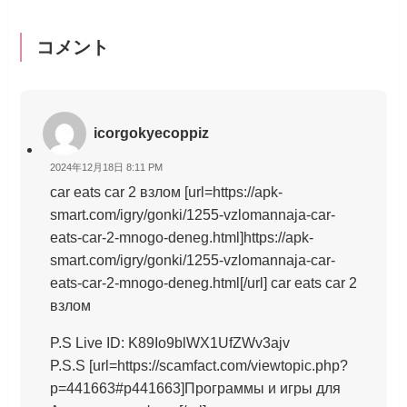
コメント
icorgokyecoppiz
2024年12月18日 8:11 PM
car eats car 2 взлом [url=https://apk-
smart.com/igry/gonki/1255-vzlomannaja-car-
eats-car-2-mnogo-deneg.html]https://apk-
smart.com/igry/gonki/1255-vzlomannaja-car-
eats-car-2-mnogo-deneg.html[/url] car eats car 2
взлом
P.S Live ID: K89Io9blWX1UfZWv3ajv
P.S.S [url=https://scamfact.com/viewtopic.php?
p=441663#p441663]Программы и игры для