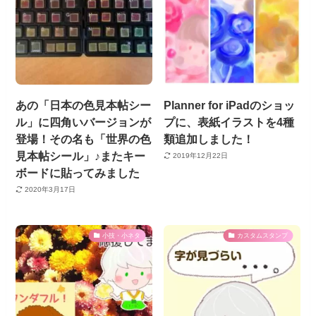
あの「日本の色見本帖シー
Planner for iPadのショッ
ル」に四角いバージョンが
プに、表紙イラストを4種
登場！その名も「世界の色
類追加しました！
見本帖シール」♪またキー
2019年12月22日
ボードに貼ってみました
2020年3月17日
小技・小ネタ
カスタムスタンプ