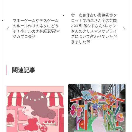
🌸一次創作占い実例④🌸タ
マネーゲームやデスゲーム
ロットで塔果さん宅の芸能
のルール作りのネタにどう
パロBL🥰シドさん×レオン
ぞ！小アルカナ神経衰弱/マ
さんのクリスマスサプライ
ジカプロ会話
ズについて占わせていただ
きました🌸
関連記事