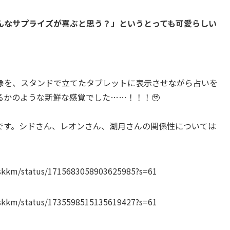
んなサプライズが喜ぶと思う？」というとっても可愛らしい
像を、スタンドで立てたタブレットに表示させながら占いを
かのような新鮮な感覚でした……！！！🥹
です。シドさん、レオンさん、湖月さんの関係性については
_skkm/status/1715683058903625985?s=61
_skkm/status/1735598515135619427?s=61