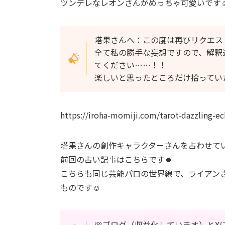
ツンデレなレオンさんがめっちゃ可愛いです☺
塔果さんへ：この度は再びリクエス
全て私の勝手な妄想ですので、解釈
てください……！！
楽しいと思ったところだけ拾ってい
https://iroha-momiji.com/tarot-dazzling-ec
塔果さんの創作キャラクターさんを占わせて
前回の占い記事はこちらです🍀
こちらも同じ芸能パロの世界線で、ライアン
ものです☺️
🌸ブログ（収益化しています）と