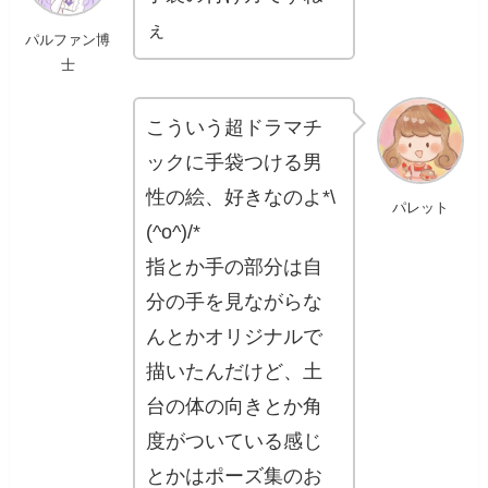
ぇ
パルファン博
士
こういう超ドラマチ
ックに手袋つける男
性の絵、好きなのよ*\
パレット
(^o^)/*
指とか手の部分は自
分の手を見ながらな
んとかオリジナルで
描いたんだけど、土
台の体の向きとか角
度がついている感じ
とかはポーズ集のお