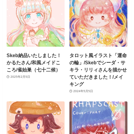
Skeb納品いたしました！
タロット風イラスト「運命
かるたさん/和風メイドこ
の輪」/Skebでシーダ・サ
ころ/雀始巣（七十二候）
キラ・リリィさんを描かせ
ていただきました！/メイ
2025年2月5日
キング
2024年5月5日