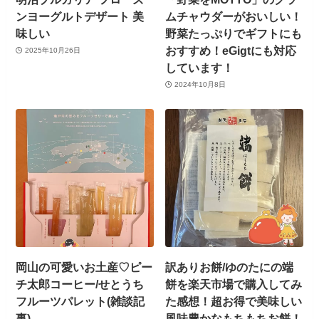
ンヨーグルトデザート 美
ムチャウダーがおいしい！
味しい
野菜たっぷりでギフトにも
おすすめ！eGigtにも対応
2025年10月26日
しています！
2024年10月8日
岡山の可愛いお土産♡ピー
訳ありお餅/ゆのたにの端
チ太郎コーヒー/せとうち
餅を楽天市場で購入してみ
フルーツパレット(雑談記
た感想！超お得で美味しい
事)
風味豊かなもちもちお餅！