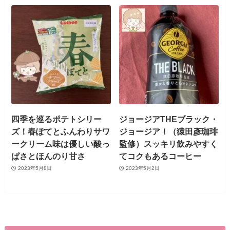
四季を巡るポテトシリー
ジョージアTHEブラック・
ズ！春ぽてとふんわりサワ
ジョージア！（猿田彥珈琲
ークリーム味は優しい酸っ
監修）スッキリ飲みやすく
ぱさとほんのり甘さ
てコクもあるコーヒー
2023年5月8日
2023年5月2日