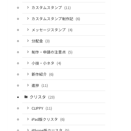
ん
ん
ー
カスタムスタンプ
(11)
レット
こころち
クローバ
カスタムスタンプ制作記
(6)
ゃん
ゃん
ー
メッセージスタンプ
(4)
レット
こころち
くーちゃ
ゃん
ゃん
ん
分配金
(3)
制作・申請の注意点
(5)
レット
こころち
クローバ
ゃん
ゃん
ー君
小技・小ネタ
(4)
レット
こころち
クローバ
新作紹介
(6)
ゃん
ゃん
ー君
進捗
(11)
たし
こころち
クローバ
クリスタ
(23)
ゃん
ー君
CLIPPY
(11)
レット
ボク
クローバ
ゃん
ー君
iPad版クリスタ
(6)
iPhone版クリスタ
(5)