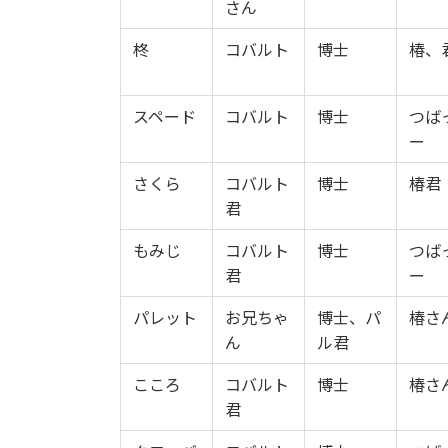
さん
柊
コバルト
博士
椿、
スペード
コバルト
博士
つば
ー
さくら
コバルト
博士
椿君
君
もみじ
コバルト
博士
つば
君
ー
パレット
お兄ちゃ
博士、パ
椿さ
ん
ル君
こころ
コバルト
博士
椿さ
君