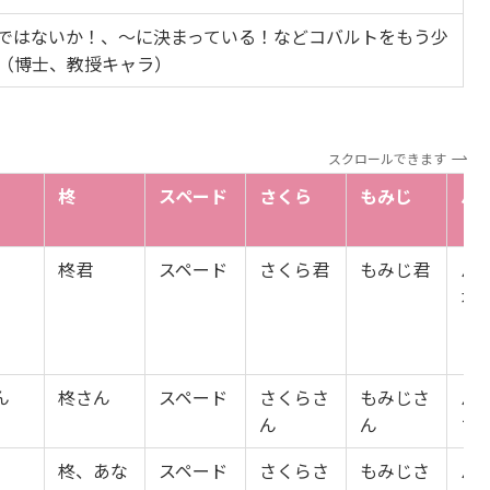
ではないか！、〜に決まっている！などコバルトをもう少
（博士、教授キャラ）
スクロールできます
柊
スペード
さくら
もみじ
パ
柊君
スペード
さくら君
もみじ君
パ
君
ん
柊さん
スペード
さくらさ
もみじさ
パ
ん
ん
ち
柊、あな
スペード
さくらさ
もみじさ
パ