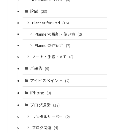
レット
こころち
ボク
ゃん
ゃん
iPad
(23)
レット
クローバ
Planner for iPad
(16)
ん
ーさん、
Plannerの機能・使い方
(2)
探偵君、
子犬君等
Planner新作紹介
(7)
ノート・手帳・メモ
(8)
ご報告
(9)
アイビスペイント
(2)
iPhone
(3)
ブログ運営
(17)
レンタルサーバー
(2)
ブログ関連
(4)