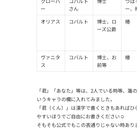
クローバ
コバルト
博士
つば
ー
さん
ー、
オリアス
コバルト
博士、ロ
椿
ーズ公爵
ヴァニタ
コバルト
博士、お
椿
ス
前等
「君」「あなた」等は、2人でいる時等、誰
いうキャラの欄に入れてみました。
「君（くん）」は漢字で書くときもあればひ
やすいほうでご自由にお書きください☺️
そもそも公式でもこの表通りじゃない時あり