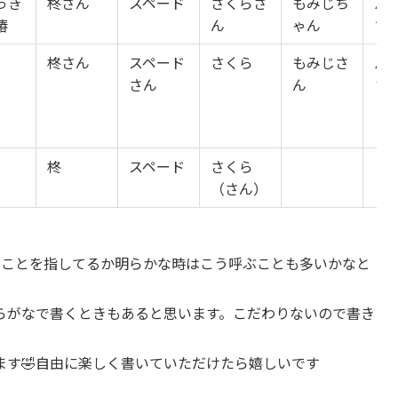
っき
柊さん
スペード
さくらさ
もみじち
パ
椿
ん
ゃん
ち
柊さん
スペード
さくら
もみじさ
パ
さん
ん
さ
柊
スペード
さくら
（さん）
のことを指してるか明らかな時はこう呼ぶことも多いかなと
らがなで書くときもあると思います。こだわりないので書き
ます🤣自由に楽しく書いていただけたら嬉しいです