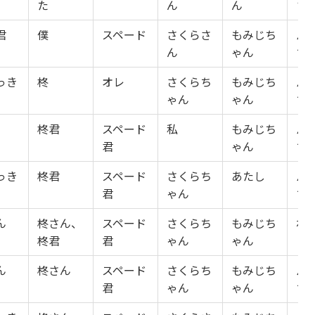
た
ん
ん
さ
君
僕
スペード
さくらさ
もみじち
パ
ん
ゃん
ち
っき
柊
オレ
さくらち
もみじち
パ
ゃん
ゃん
ち
柊君
スペード
私
もみじち
パ
君
ゃん
ち
っき
柊君
スペード
さくらち
あたし
パ
君
ゃん
ち
ん
柊さん、
スペード
さくらち
もみじち
わ
柊君
君
ゃん
ゃん
ん
柊さん
スペード
さくらち
もみじち
パ
君
ゃん
ゃん
ち