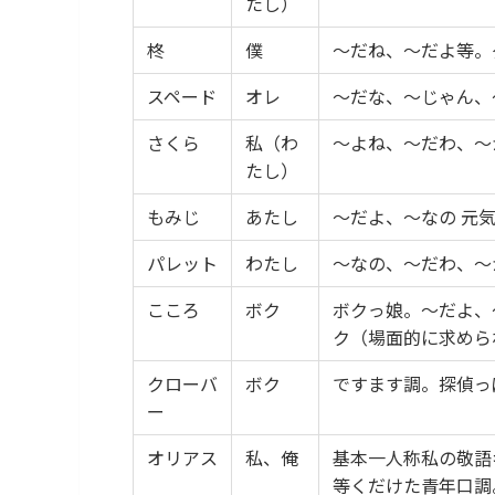
たし）
柊
僕
〜だね、〜だよ等。
スペード
オレ
〜だな、〜じゃん、
さくら
私（わ
〜よね、〜だわ、〜
たし）
もみじ
あたし
〜だよ、〜なの 元
パレット
わたし
〜なの、〜だわ、〜
こころ
ボク
ボクっ娘。〜だよ、
ク（場面的に求めら
クローバ
ボク
ですます調。探偵っ
ー
オリアス
私、俺
基本一人称私の敬語
等くだけた青年口調