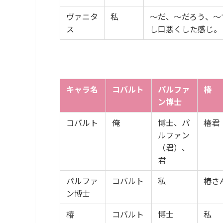
ヴァニタ
私
〜だ、〜だろう、〜
ス
し口悪くした感じ。
キャラ名
コバルト
パルファ
椿
ン博士
コバルト
俺
博士、パ
椿君
ルファン
（君）、
君
パルファ
コバルト
私
椿さ
ン博士
椿
コバルト
博士
私