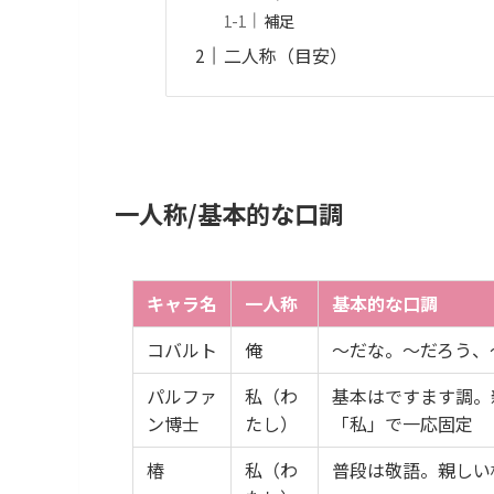
補足
二人称（目安）
一人称/基本的な口調
キャラ名
一人称
基本的な口調
コバルト
俺
〜だな。〜だろう、
パルファ
私（わ
基本はですます調。
ン博士
たし）
「私」で一応固定
椿
私（わ
普段は敬語。親しい