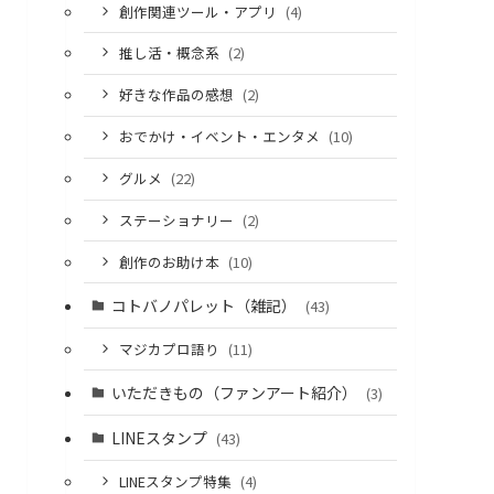
創作関連ツール・アプリ
(4)
推し活・概念系
(2)
好きな作品の感想
(2)
おでかけ・イベント・エンタメ
(10)
グルメ
(22)
レット
こころ
クローバ
オリアス
ヴァニタ
ステーショナリー
(2)
ー
ス
創作のお助け本
(10)
レット
こころち
クローバ
ゃん
ー君
コトバノパレット（雑記）
(43)
マジカプロ語り
(11)
いただきもの（ファンアート紹介）
(3)
レット
こころさ
クローバ
ゃん
ん
ーさん
LINEスタンプ
(43)
レット
こころさ
クローバ
LINEスタンプ特集
(4)