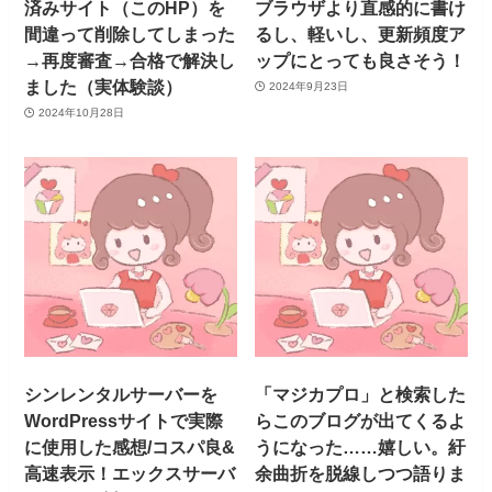
済みサイト（このHP）を
ブラウザより直感的に書け
間違って削除してしまった
るし、軽いし、更新頻度ア
→再度審査→合格で解決し
ップにとっても良さそう！
ました（実体験談）
2024年9月23日
2024年10月28日
シンレンタルサーバーを
「マジカプロ」と検索した
WordPressサイトで実際
らこのブログが出てくるよ
に使用した感想/コスパ良&
うになった……嬉しい。紆
高速表示！エックスサーバ
余曲折を脱線しつつ語りま