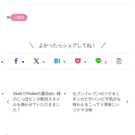
ご報告
よかったらシェアしてね！
SkebでVtuberの夏目めい様
セブンイレブンのツナオニ
のしっぽビンタ配信スタイ
オンのピザパン/ピザ気分を
ルを描かせていただきまし
味わえるこってり美味しい
た！
ツナマヨ味