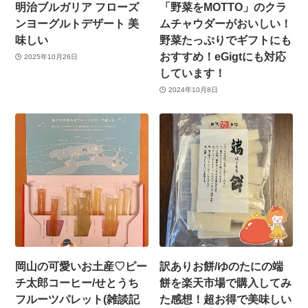
明治ブルガリア フローズ
「野菜をMOTTO」のクラ
ンヨーグルトデザート 美
ムチャウダーがおいしい！
味しい
野菜たっぷりでギフトにも
おすすめ！eGigtにも対応
2025年10月26日
しています！
2024年10月8日
岡山の可愛いお土産♡ピー
訳ありお餅/ゆのたにの端
チ太郎コーヒー/せとうち
餅を楽天市場で購入してみ
フルーツパレット(雑談記
た感想！超お得で美味しい