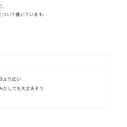
て、
について書いています。
白より広い
みだしても大丈夫そう